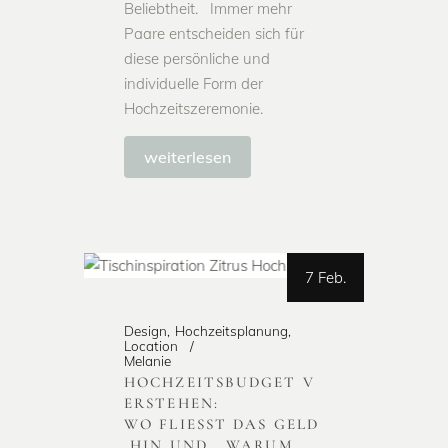
Beliebtheit. Immer mehr
Paare entscheiden sich für
diese persönliche und
individuelle Form der
Hochzeitszeremonie.
weiterlesen
7 Feb.
Design
Hochzeitsplanung
Location
Melanie
HOCHZEITSBUDGET V
ERSTEHEN:
WO FLIESST DAS GELD
HIN UND WARUM Q