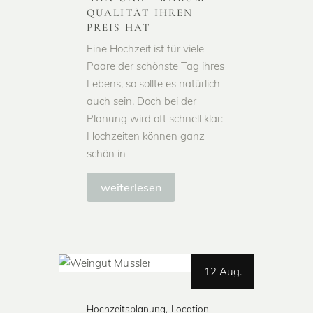
UALITÄT IHREN P
REIS HAT
Eine Hochzeit ist für viele
Paare der schönste Tag ihres
Lebens, so sollte es natürlich
auch sein. Doch bei der
Planung wird oft schnell klar:
Hochzeiten können ganz
schön in
weiterlesen
12 Aug.
Hochzeitsplanung
Location